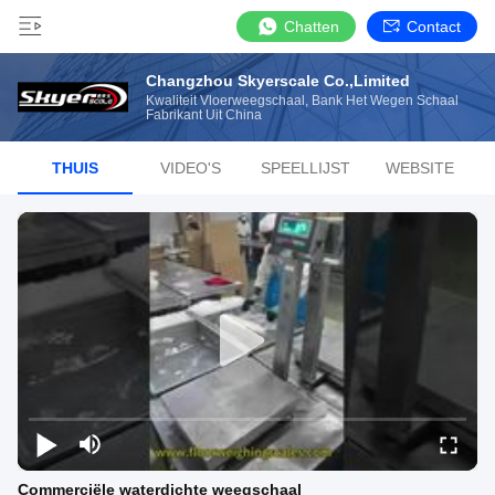
Chatten
Contact
Changzhou Skyerscale Co.,Limited
Kwaliteit Vloerweegschaal, Bank Het Wegen Schaal
Fabrikant Uit China
THUIS
VIDEO'S
SPEELLIJST
WEBSITE
Commerciële waterdichte weegschaal