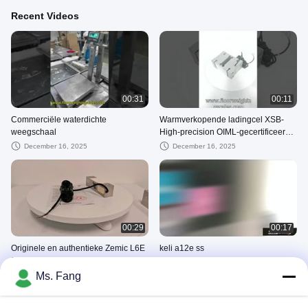
Recent Videos
00:31
00:11
Commerciële waterdichte
Warmverkopende ladingcel XSB-
weegschaal
High-precision OIML-gecertificeerde
Micro C3 ladingcel voor industriële
December 16, 2025
December 16, 2025
schalen & L
00:29
00:17
Originele en authentieke Zemic L6E
keli a12e ss
300 kg weegsensoren geschikt voor
December 08, 2025
elektronische
Ms. Fang
December 09, 2025
weegschaalverpakkingsweegschaal
Andere Video's