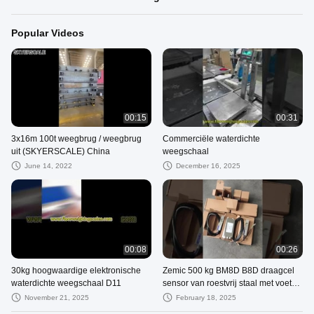
Popular Videos
00:15
00:31
3x16m 100t weegbrug / weegbrug
Commerciële waterdichte
uit (SKYERSCALE) China
weegschaal
June 14, 2022
December 16, 2025
00:08
00:26
30kg hoogwaardige elektronische
Zemic 500 kg BM8D B8D draagcel
waterdichte weegschaal D11
sensor van roestvrij staal met voet
gebruikt voor platformschaal
November 21, 2025
February 18, 2025