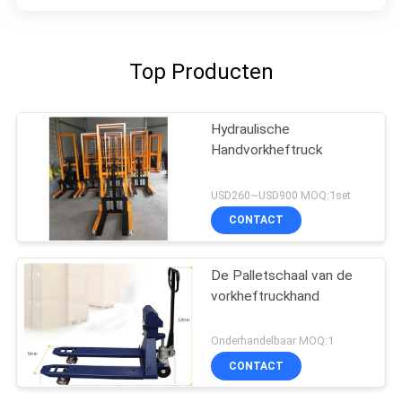
Top Producten
Hydraulische
Handvorkheftruck
USD260~USD900 MOQ:1set
CONTACT
De Palletschaal van de
vorkheftruckhand
Onderhandelbaar MOQ:1
CONTACT