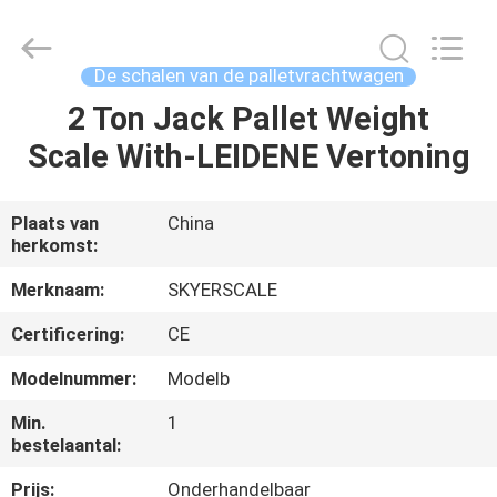
Changzhou
Skyerscale
Co.,Limited.
All
Rights
De schalen van de palletvrachtwagen
Reserved.
2 Ton Jack Pallet Weight
HUIS
Scale With-LEIDENE Vertoning
PRODUCTEN
Plaats van
China
herkomst:
VIDEO'S
Merknaam:
SKYERSCALE
OVER
Certificering:
CE
ONS
Modelnummer:
Modelb
Min.
1
FABRIEKSTOUR
bestelaantal:
Prijs:
Onderhandelbaar