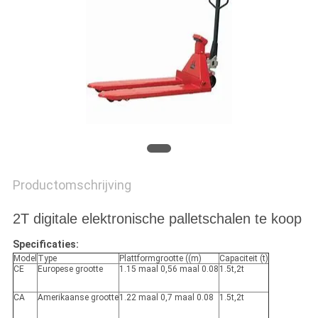
Productomschrijving
2T digitale elektronische palletschalen te koop
Specificaties:
Model
Type
Plattformgrootte ((m)
Capaciteit (t)
CE
Europese grootte
1.15 maal 0,56 maal 0.08
1.5t,2t
CA
Amerikaanse grootte
1.22 maal 0,7 maal 0.08
1.5t,2t