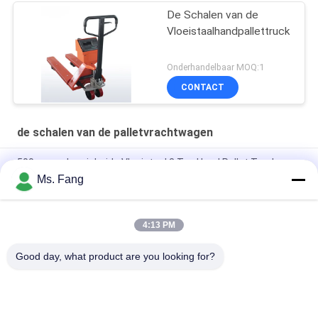
De Schalen van de
Vloeistaalhandpallettruck
Onderhandelbaar MOQ:1
CONTACT
de schalen van de palletvrachtwagen
500g nauwkeurigheids Vloeistaal 3 Ton Hand Pallet Truck
Scales
Ms. Fang
Volledig elektrische weegschaal van 3 ton met weegfunctie
4:13 PM
3000 kg handmatig wegen Hydraulische handpallettruck met
weegschaal
Good day, what product are you looking for?
populaire categorieën
Alle