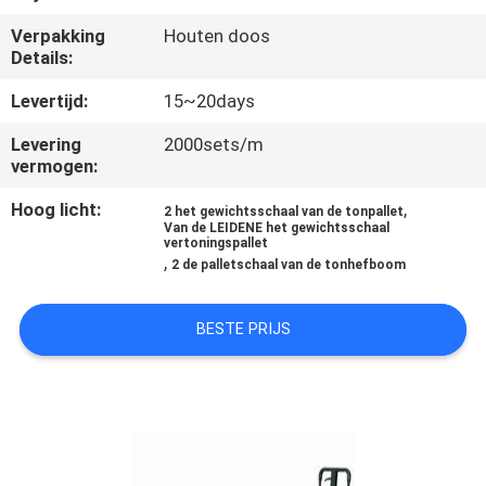
KWALITEITSCONTROLE
Verpakking
Houten doos
Details:
NIEUWS
Levertijd:
15~20days
GEVALLEN
Levering
2000sets/m
vermogen:
Hoog licht:
,
VRAAG
2 het gewichtsschaal van de tonpallet
Van de LEIDENE het gewichtsschaal
vertoningspallet
EEN
,
2 de palletschaal van de tonhefboom
OFFERTE
BESTE PRIJS
SITEMAP
PRIVACY
POLICY