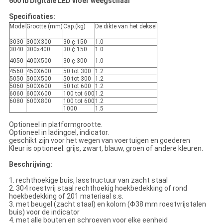
600 lb Digitale LED vloer weegschaal
Specificaties:
Model
Grootte (mm)
Cap.(kg)
De dikte van het deksel
3030
300X300
30 ¢ 150
1.0
3040
300x400
30 ¢ 150
1.0
4050
400X500
30 ¢ 300
1.0
4560
450X600
50 tot 300
1.2
5050
500X500
50 tot 300
1.2
5060
500X600
50 tot 600
1.2
6060
600X600
100 tot 600
1.2
6080
600X800
100 tot 600
1.2
1000
1.5
Optioneel in platformgrootte.
Optioneel in ladingcel, indicator.
geschikt zijn voor het wegen van voertuigen en goederen
Kleur is optioneel: grijs, zwart, blauw, groen of andere kleuren.
Beschrijving:
1. rechthoekige buis, lasstructuur van zacht staal
2. 304 roestvrij staal rechthoekig hoekbedekking of rond
hoekbedekking of 201 materiaal s.s.
3. met beugel (zacht staal) en kolom (Φ38 mm roestvrijstalen
buis) voor de indicator
4. met alle bouten en schroeven voor elke eenheid