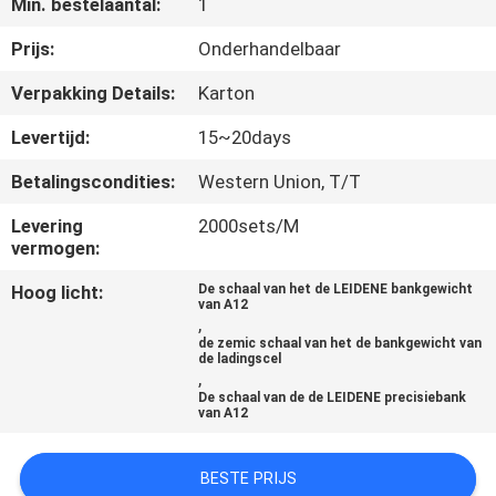
Min. bestelaantal:
1
KWALITEITSCONTROLE
Prijs:
Onderhandelbaar
NIEUWS
Verpakking Details:
Karton
Levertijd:
15~20days
GEVALLEN
Betalingscondities:
Western Union, T/T
VRAAG
Levering
2000sets/M
vermogen:
EEN
Hoog licht:
De schaal van het de LEIDENE bankgewicht
OFFERTE
van A12
,
de zemic schaal van het de bankgewicht van
de ladingscel
SITEMAP
,
De schaal van de de LEIDENE precisiebank
van A12
PRIVACY
POLICY
BESTE PRIJS