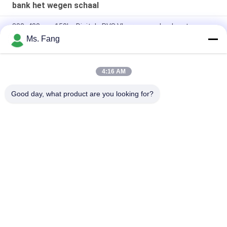
bank het wegen schaal
300x400mm 150kg Digitale RVS Vloerweegschaal met
Elektronisch Weegplateau
Ms. Fang
50*60 Elektronische balkweegschaal Bench Elektronische
digitale platformweegschalen
4:16 AM
30x40cm 304 Roestvrijstalen Waterdichte Weegschaal 100kg
Good day, what product are you looking for?
populaire categorieën
Alle
Bank Het Wegen 
Vloerweegschaal
Schaal
De Vrachtwagen 
Draagbare 
Weegt Schalen
Asschalen
De Schalen Van De 
Digitale Gewicht 
Palletvrachtwagen
Schaal