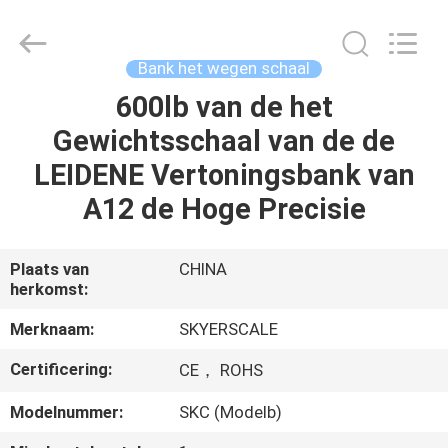
Changzhou
Skyerscale
Co.,Limited.
All
Rights
Bank het wegen schaal
Reserved.
600lb van de het
HUIS
Gewichtsschaal van de de
PRODUCTEN
LEIDENE Vertoningsbank van
A12 de Hoge Precisie
VIDEO'S
Plaats van
CHINA
herkomst:
OVER
ONS
Merknaam:
SKYERSCALE
Certificering:
CE， ROHS
FABRIEKSTOUR
Modelnummer:
SKC (Modelb)