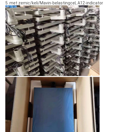
5. met zemic/keli/Mavin-belastingcel, A12-indicator