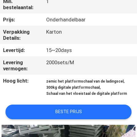
Min.
1
KWALITEITSCONTROLE
bestelaantal:
Prijs:
Onderhandelbaar
NIEUWS
Verpakking
Karton
Details:
GEVALLEN
Levertijd:
15~20days
VRAAG
Levering
2000sets/M
vermogen:
EEN
Hoog licht:
,
OFFERTE
zemic het platformschaal van de ladingscel
,
300kg digitale platformschaal
Schaal van het vloeistaal de digitale platform
SITEMAP
BESTE PRIJS
PRIVACY
POLICY