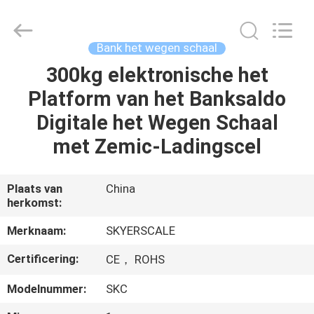
Changzhou
Skyerscale
Co.,Limited.
All
Rights
Bank het wegen schaal
Reserved.
300kg elektronische het
HUIS
Platform van het Banksaldo
PRODUCTEN
Digitale het Wegen Schaal
met Zemic-Ladingscel
VIDEO'S
Plaats van
China
herkomst:
OVER
ONS
Merknaam:
SKYERSCALE
Certificering:
CE， ROHS
FABRIEKSTOUR
Modelnummer:
SKC