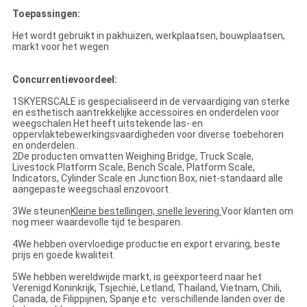
Toepassingen:
Het wordt gebruikt in pakhuizen, werkplaatsen, bouwplaatsen,
markt voor het wegen
Concurrentievoordeel:
1SKYERSCALE is gespecialiseerd in de vervaardiging van sterke
en esthetisch aantrekkelijke accessoires en onderdelen voor
weegschalen.Het heeft uitstekende las- en
oppervlaktebewerkingsvaardigheden voor diverse toebehoren
en onderdelen..
2De producten omvatten Weighing Bridge, Truck Scale,
Livestock Platform Scale, Bench Scale, Platform Scale,
Indicators, Cylinder Scale en Junction Box, niet-standaard alle
aangepaste weegschaal enzovoort.
3We steunen
Kleine bestellingen, snelle levering.
Voor klanten om
nog meer waardevolle tijd te besparen.
4We hebben overvloedige productie en export ervaring, beste
prijs en goede kwaliteit.
5We hebben wereldwijde markt, is geëxporteerd naar het
Verenigd Koninkrijk, Tsjechië, Letland, Thailand, Vietnam, Chili,
Canada, de Filippijnen, Spanje etc. verschillende landen over de