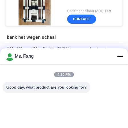
Onderhandelbaar MOQ:1set
CONTACT
bank het wegen schaal
300x400mm 150kg Digitale RVS Vloerweegschaal met
Elektronisch Weegplateau
Ms. Fang
50*60 Elektronische balkweegschaal Bench Elektronische
digitale platformweegschalen
4:30 PM
30x40cm 304 Roestvrijstalen Waterdichte Weegschaal 100kg
Good day, what product are you looking for?
populaire categorieën
Alle
Bank Het Wegen 
Vloerweegschaal
Schaal