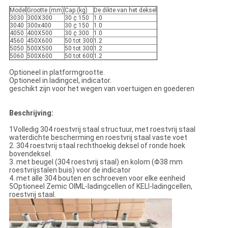
Model
Grootte (mm)
Cap.(kg)
De dikte van het deksel
3030
300X300
30 ¢ 150
1.0
3040
300x400
30 ¢ 150
1.0
4050
400X500
30 ¢ 300
1.0
4560
450X600
50 tot 300
1.2
5050
500X500
50 tot 300
1.2
5060
500X600
50 tot 600
1.2
Optioneel in platformgrootte.
Optioneel in ladingcel, indicator.
geschikt zijn voor het wegen van voertuigen en goederen
Beschrijving:
1Volledig 304 roestvrij staal structuur, met roestvrij staal
waterdichte bescherming en roestvrij staal vaste voet
2. 304 roestvrij staal rechthoekig deksel of ronde hoek
bovendeksel.
3. met beugel (304 roestvrij staal) en kolom (Φ38 mm
roestvrijstalen buis) voor de indicator
4. met alle 304 bouten en schroeven voor elke eenheid
5Optioneel Zemic OIML-ladingcellen of KELI-ladingcellen,
roestvrij staal.