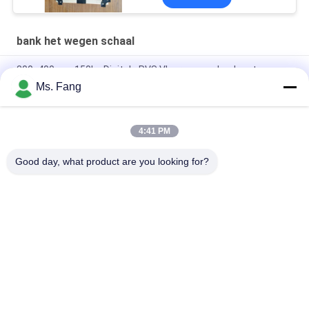
bank het wegen schaal
300x400mm 150kg Digitale RVS Vloerweegschaal met
Elektronisch Weegplateau
Ms. Fang
50*60 Elektronische balkweegschaal Bench Elektronische
digitale platformweegschalen
4:41 PM
30x40cm 304 Roestvrijstalen Waterdichte Weegschaal 100kg
Good day, what product are you looking for?
populaire categorieën
Alle
Bank Het Wegen 
Vloerweegschaal
Schaal
De Vrachtwagen 
Draagbare 
Weegt Schalen
Asschalen