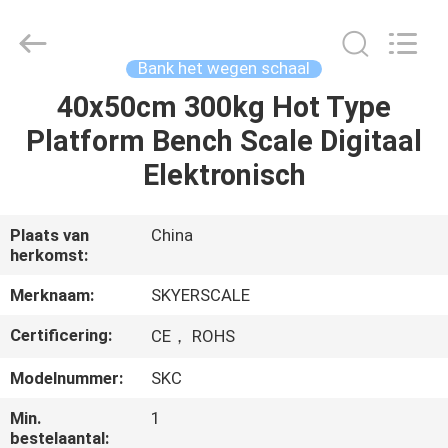
Changzhou
Skyerscale
Co.,Limited.
All
Rights
Bank het wegen schaal
Reserved.
40x50cm 300kg Hot Type
HUIS
Platform Bench Scale Digitaal
PRODUCTEN
Elektronisch
VIDEO'S
Plaats van
China
herkomst:
OVER
Merknaam:
SKYERSCALE
ONS
Certificering:
CE， ROHS
Modelnummer:
SKC
FABRIEKSTOUR
Min.
1
bestelaantal: