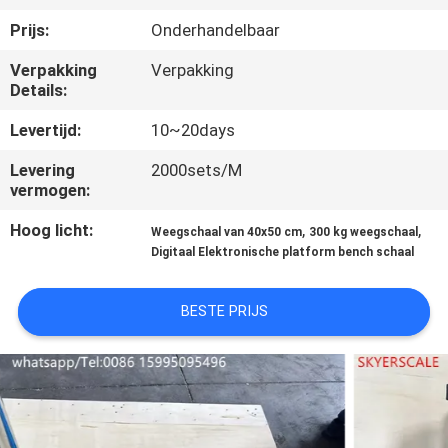
KWALITEITSCONTROLE
Prijs:
Onderhandelbaar
NIEUWS
Verpakking
Verpakking
Details:
Levertijd:
10~20days
GEVALLEN
Levering
2000sets/M
vermogen:
VRAAG
Hoog licht:
,
,
EEN
Weegschaal van 40x50 cm
300 kg weegschaal
Digitaal Elektronische platform bench schaal
OFFERTE
BESTE PRIJS
SITEMAP
PRIVACY
POLICY