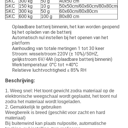
SKC
300 kg
50 g
40x50 cm
SKC
150 kg
10 g
50x50cm/60x60cm/80x80cm
SKC
300 kg
50 g
60x60cm/80x80cm
SKC
600 kg
100 g
80x80 cm
Oplaadbare batterij binnenin, het kan worden geopend
bij het opladen van de batterij
Automatisch nul instellen bij het openen van het
platform
Aanhouding van totale metingen 1 tot 30 keer
Stroom: wisselstroom 220V (± 10%)/50HZ,
gelijkstroom 6V/4Ah (oplaadbare batterij binnenin)
Werktemperatuur: 0°C tot +40°C
Relatieve luchtvochtigheid ≤ 85% RH
Beschrijving:
1. Weeg snel: Het toont gewicht zodra materiaal op de
elektronische weegschaal wordt geplaatst, het toont nul
zodra het materiaal wordt losgeladen.
2. Gemakkelijk te gebruiken
Weegbereik is breed (geschikt voor zacht en hard
materiaal)
Bij buitenwind kan plaats nulpositie, automatische