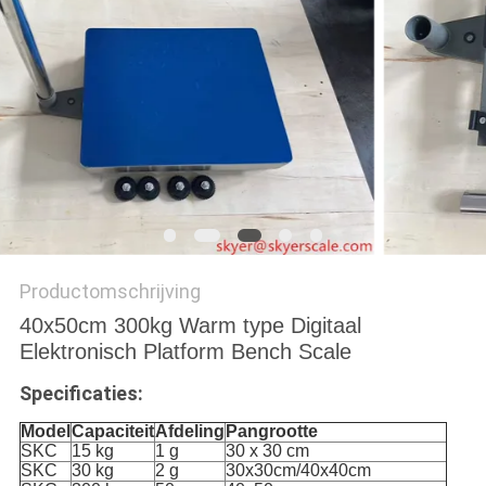
Productomschrijving
40x50cm 300kg Warm type Digitaal
Elektronisch Platform Bench Scale
Specificaties:
Model
Capaciteit
Afdeling
Pangrootte
SKC
15 kg
1 g
30 x 30 cm
SKC
30 kg
2 g
30x30cm/40x40cm