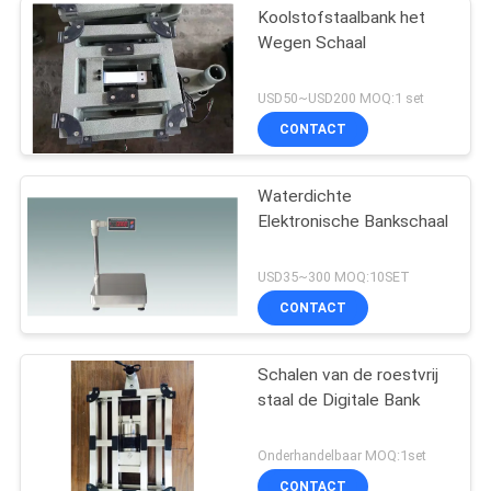
Koolstofstaalbank het
Wegen Schaal
USD50~USD200 MOQ:1 set
CONTACT
Waterdichte
Elektronische Bankschaal
USD35~300 MOQ:10SET
CONTACT
Schalen van de roestvrij
staal de Digitale Bank
Onderhandelbaar MOQ:1set
CONTACT