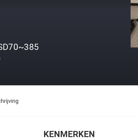
SD70~385
s
rijving
KENMERKEN