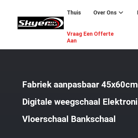
Thuis
Over Ons
Vraag Een Offerte
Thuis
/
Producten
/
Bank Het Wegen Schaal
/
Fabriek A
Aan
Fabriek aanpasbaar 45x60cm
Digitale weegschaal Elektron
Vloerschaal Bankschaal