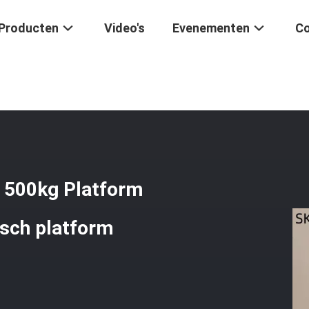
Producten
Video's
Evenementen
Co
anpasbaar 45x60cm 500kg Platform Digitale Weegschaal Elektronisch 
 500kg Platform
isch platform