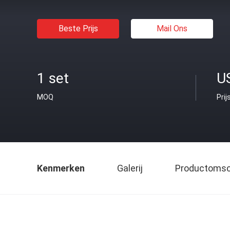
Beste Prijs
Mail Ons
1 set
U
MOQ
Prij
Kenmerken
Galerij
Productomsch