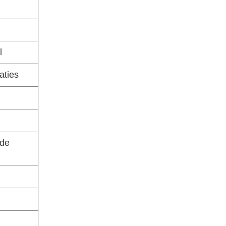
l
aties
 de