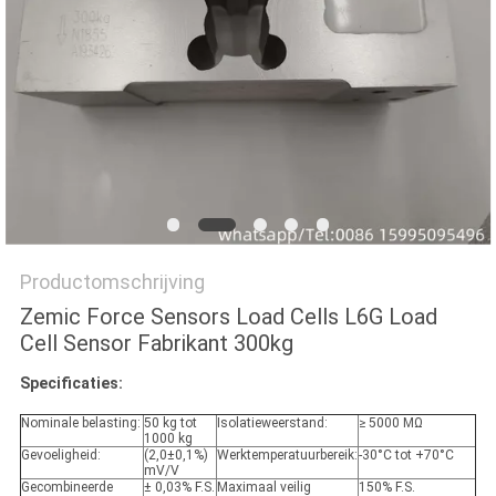
Productomschrijving
Zemic Force Sensors Load Cells L6G Load
Cell Sensor Fabrikant 300kg
Specificaties:
Nominale belasting:
50 kg tot
Isolatieweerstand:
≥ 5000 MΩ
1000 kg
Gevoeligheid:
(2,0±0,1%)
Werktemperatuurbereik:
-30°C tot +70°C
mV/V
Gecombineerde
± 0,03% F.S.
Maximaal veilig
150% F.S.