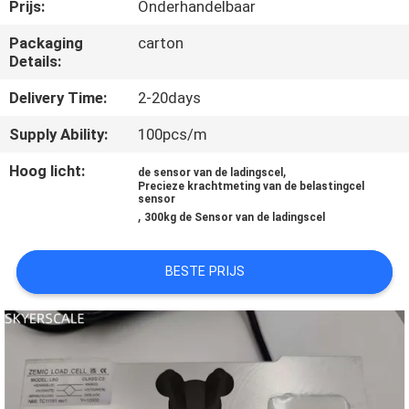
KWALITEITSCONTROLE
Prijs:
Onderhandelbaar
Packaging
carton
Details:
NIEUWS
Delivery Time:
2-20days
GEVALLEN
Supply Ability:
100pcs/m
Hoog licht:
,
de sensor van de ladingscel
VRAAG
Precieze krachtmeting van de belastingcel
sensor
EEN
,
300kg de Sensor van de ladingscel
OFFERTE
BESTE PRIJS
SITEMAP
PRIVACY
POLICY