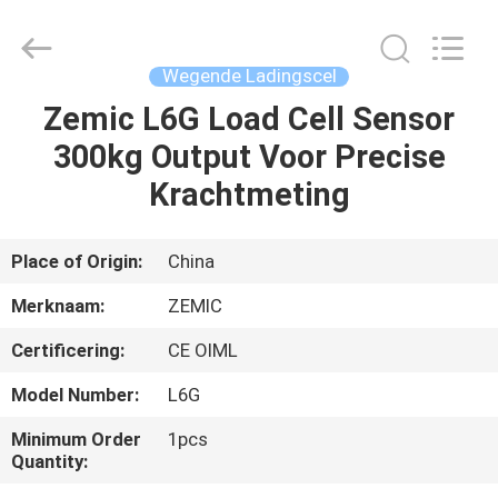
Changzhou
Skyerscale
Co.,Limited.
All
Rights
Wegende Ladingscel
Reserved.
Zemic L6G Load Cell Sensor
HUIS
300kg Output Voor Precise
PRODUCTEN
Krachtmeting
VIDEO'S
Place of Origin:
China
Merknaam:
ZEMIC
OVER
Certificering:
CE OIML
ONS
Model Number:
L6G
FABRIEKSTOUR
Minimum Order
1pcs
Quantity: