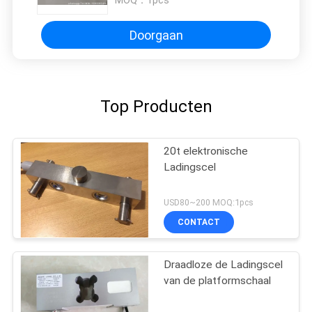
MOQ：
1pcs
Doorgaan
Top Producten
20t elektronische
Ladingscel
USD80~200 MOQ:1pcs
CONTACT
Draadloze de Ladingscel
van de platformschaal