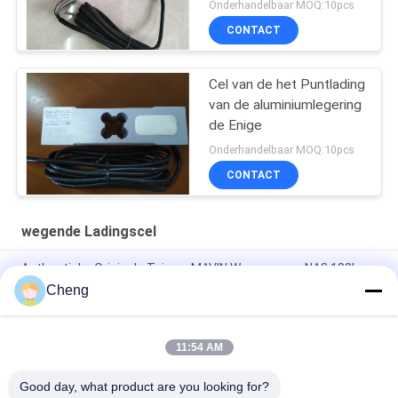
Onderhandelbaar MOQ:10pcs
CONTACT
Cel van de het Puntlading
van de aluminiumlegering
de Enige
Onderhandelbaar MOQ:10pcs
CONTACT
wegende Ladingscel
Authentieke Originele Taiwan MAVIN Weegsensor NA3 100kg
Bankweegschaal Load Cell
Cheng
NA3 500kg Digitale Krachtsensoren & Load Cells
11:54 AM
Load Cell L6E3 Aluminum Alloy Electric Scales Weighing
Sensor Single Point Pressure Sensor C3 Weighing Sensor
Good day, what product are you looking for?