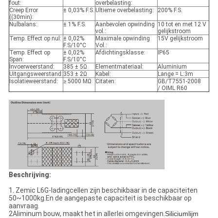
fout:
overbelasting:
Creep Error
± 0,03% F.S.
Ultieme overbelasting:
200% F.S.
((30min):
Nulbalans:
± 1% F.S.
Aanbevolen opwinding
10 tot en met 12 V
vol.:
gelijkstroom
Temp. Effect op nul:
± 0,02%
Maximale opwinding
15V gelijkstroom
F.S/10°C
Vol.:
Temp. Effect op
± 0,02%
Afdichtingsklasse:
IP65
Span:
F.S/10°C
Invoerweerstand:
385 ± 5Ω
Elementmateriaal:
Aluminium
Uitgangsweerstand:
353 ± 2Ω
Kabel:
Lange = L:3m
Isolatieweerstand:
≥ 5000 MΩ
Citaten:
GB/T7551-2008
/ OIML R60
Beschrijving:
1. Zemic L6G-ladingcellen zijn beschikbaar in de capaciteiten
50~1000kg.En de aangepaste capaciteit is beschikbaar op
aanvraag.
2Aliminum bouw, maakt het in allerlei omgevingen.
Siliciumlijm