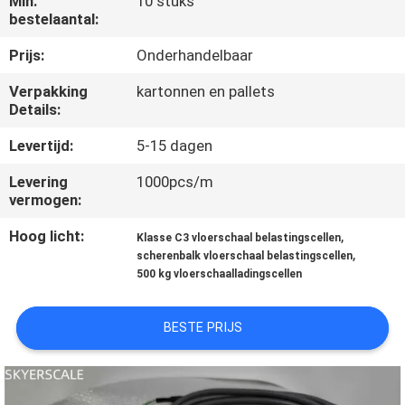
Min.
10 stuks
KWALITEITSCONTROLE
bestelaantal:
Prijs:
Onderhandelbaar
NIEUWS
Verpakking
kartonnen en pallets
Details:
GEVALLEN
Levertijd:
5-15 dagen
VRAAG
Levering
1000pcs/m
vermogen:
EEN
Hoog licht:
,
OFFERTE
Klasse C3 vloerschaal belastingscellen
,
scherenbalk vloerschaal belastingscellen
500 kg vloerschaalladingscellen
SITEMAP
BESTE PRIJS
PRIVACY
POLICY