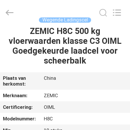
Changzhou
Skyerscale
Co.,Limited.
All
Rights
Wegende Ladingscel
Reserved.
ZEMIC H8C 500 kg
HUIS
vloerwaarden klasse C3 OIML
PRODUCTEN
Goedgekeurde laadcel voor
scheerbalk
VIDEO'S
Plaats van
China
herkomst:
OVER
ONS
Merknaam:
ZEMIC
Certificering:
OIML
FABRIEKSTOUR
Modelnummer:
H8C