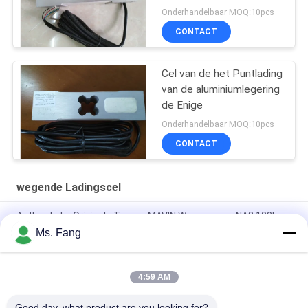
Onderhandelbaar MOQ:10pcs
CONTACT
Cel van de het Puntlading
van de aluminiumlegering
de Enige
Onderhandelbaar MOQ:10pcs
CONTACT
wegende Ladingscel
Authentieke Originele Taiwan MAVIN Weegsensor NA3 100kg
Bankweegschaal Load Cell
Ms. Fang
NA3 500kg Digitale Krachtsensoren & Load Cells
4:59 AM
Load Cell L6E3 Aluminum Alloy Electric Scales Weighing
Sensor Single Point Pressure Sensor C3 Weighing Sensor
Good day, what product are you looking for?