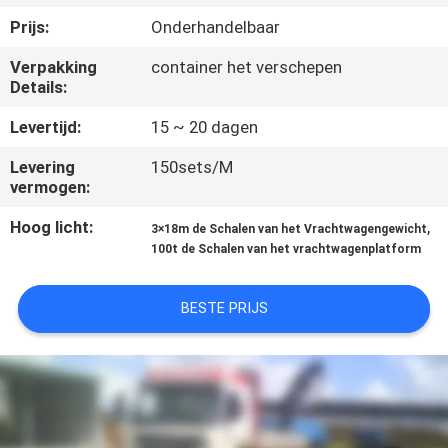
KWALITEITSCONTROLE
Prijs:
Onderhandelbaar
Verpakking
container het verschepen
NIEUWS
Details:
Levertijd:
15 ~ 20 dagen
GEVALLEN
Levering
150sets/M
vermogen:
VRAAG
Hoog licht:
,
EEN
3×18m de Schalen van het Vrachtwagengewicht
100t de Schalen van het vrachtwagenplatform
OFFERTE
BESTE PRIJS
SITEMAP
PRIVACY
POLICY