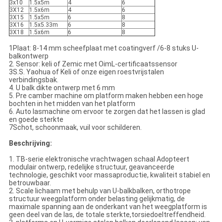
3x10
1.5x5m
4
6
3X12
1.5x6m
4
6
3X15
1.5x5m
6
8
3X16
1.5x5.33m
6
8
3X18
1.5x6m
6
8
1Plaat: 8-14 mm scheefplaat met coatingverf /6-8 stuks U-
balkontwerp
2. Sensor: keli of Zemic met OimL-certificaatssensor
3S.S. Yaohua of Keli of onze eigen roestvrijstalen
verbindingsbak.
4. U balk dikte ontwerp met 6 mm
5. Pre camber machine om platform maken hebben een hoge
bochten in het midden van het platform
6. Auto lasmachine om ervoor te zorgen dat het lassen is glad
en goede sterkte
7Schot, schoonmaak, vuil voor schilderen.
Beschrijving:
1. TB-serie elektronische vrachtwagen schaal Adopteert
modulair ontwerp, redelijke structuur, geavanceerde
technologie, geschikt voor massaproductie, kwaliteit stabiel en
betrouwbaar.
2. Scale lichaam met behulp van U-balkbalken, orthotrope
structuur weegplatform onder belasting gelijkmatig, de
maximale spanning aan de onderkant van het weegplatform is
geen deel van de las, de totale sterkte,torsiedoeltreffendheid.