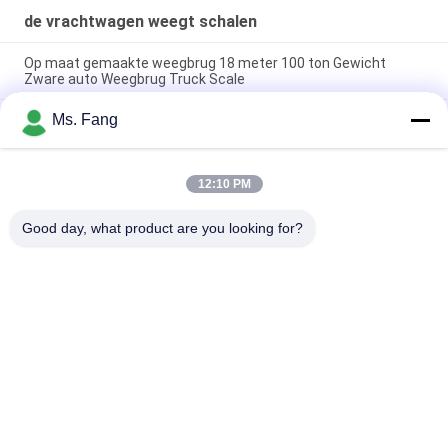
de vrachtwagen weegt schalen
Op maat gemaakte weegbrug 18 meter 100 ton Gewicht
Zware auto Weegbrug Truck Scale
Ms. Fang
18m zware wagen zwaartekoppel vrachtwagen schaal met
100t nominale lading en op maat gemaakte ontwerp
Populaire 3m breedte 10m lengte 60t zware vrachtwagen
12:10 PM
weegschaal gewicht brug gladde plaat of checker plaat
platform
Good day, what product are you looking for?
populaire categorieën
Alle
Bank Het Wegen 
Vloerweegschaal
Schaal
De Vrachtwagen 
Draagbare 
Weegt Schalen
Asschalen
De Schalen Van De 
Digitale Gewicht 