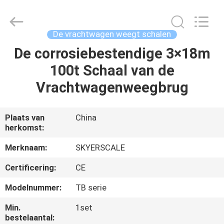
Changzhou
Skyerscale
Co.,Limited.
All
Rights
De vrachtwagen weegt schalen
Reserved.
De corrosiebestendige 3×18m
HUIS
100t Schaal van de
PRODUCTEN
Vrachtwagenweegbrug
VIDEO'S
Plaats van
China
herkomst:
OVER
Merknaam:
SKYERSCALE
ONS
Certificering:
CE
Modelnummer:
TB serie
FABRIEKSTOUR
Min.
1set
bestelaantal: