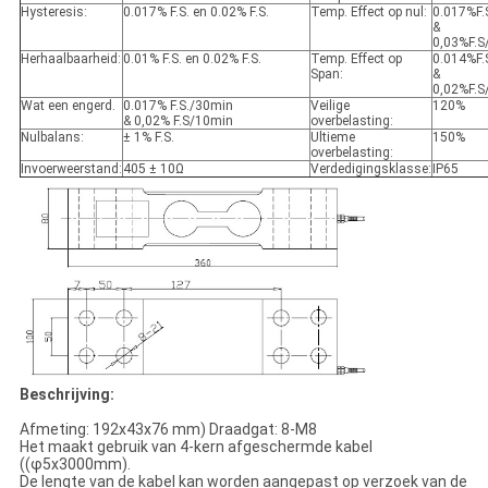
Hysteresis:
0.017% F.S. en 0.02% F.S.
Temp. Effect op nul:
0.017%F.
&
0,03%F.S
Herhaalbaarheid:
0.01% F.S. en 0.02% F.S.
Temp. Effect op
0.014%F.
Span:
&
0,02%F.S
Wat een engerd.
0.017% F.S./30min
Veilige
120%
& 0,02% F.S/10min
overbelasting:
Nulbalans:
± 1% F.S.
Ultieme
150%
overbelasting:
Invoerweerstand:
405 ± 10Ω
Verdedigingsklasse:
IP65
Beschrijving:
Afmeting: 192x43x76 mm) Draadgat: 8-M8
Het maakt gebruik van 4-kern afgeschermde kabel
((φ5x3000mm).
De lengte van de kabel kan worden aangepast op verzoek van de