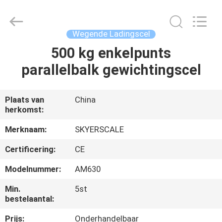
Changzhou
Skyerscale
Co.,Limited.
All
Rights
Wegende Ladingscel
Reserved.
500 kg enkelpunts
HUIS
parallelbalk gewichtingscel
PRODUCTEN
Plaats van
China
herkomst:
VIDEO'S
Merknaam:
SKYERSCALE
OVER
Certificering:
CE
ONS
Modelnummer:
AM630
Min.
5st
FABRIEKSTOUR
bestelaantal:
Prijs:
Onderhandelbaar