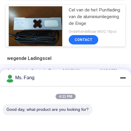
Cel van de het Puntlading
van de aluminiumlegering
de Enige
Onderhandelbaar MOQ:10pcs
CONTACT
wegende Ladingscel
Authentieke Originele Taiwan MAVIN Weegsensor NA3 100kg
Bankweegschaal Load Cell
Ms. Fang
NA3 500kg Digitale Krachtsensoren & Load Cells
4:11 PM
Load Cell L6E3 Aluminum Alloy Electric Scales Weighing
Sensor Single Point Pressure Sensor C3 Weighing Sensor
Good day, what product are you looking for?
populaire categorieën
Alle