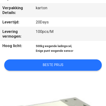
KWALITEITSCONTROLE
Verpakking
karton
Details:
NIEUWS
Levertijd:
20Days
GEVALLEN
Levering
100pcs/M
vermogen:
Hoog licht:
,
VRAAG
500kg wegende ladingscel
Enige punt wegende sensor
EEN
OFFERTE
BESTE PRIJS
SITEMAP
PRIVACY
POLICY