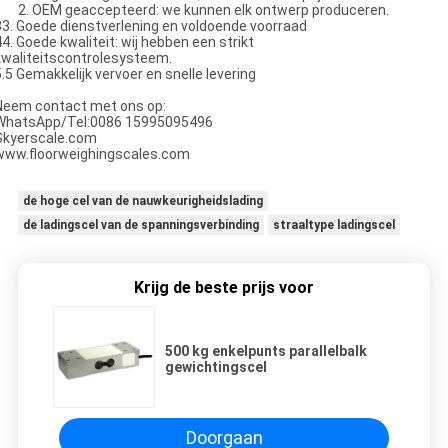
2. OEM geaccepteerd: we kunnen elk ontwerp produceren.
33. Goede dienstverlening en voldoende voorraad
44. Goede kwaliteit: wij hebben een strikt
kwaliteitscontrolesysteem.
5.5 Gemakkelijk vervoer en snelle levering
Neem contact met ons op:
WhatsApp/Tel:0086 15995095496
Skyerscale.com
www.floorweighingscales.com
de hoge cel van de nauwkeurigheidslading
de ladingscel van de spanningsverbinding
straaltype ladingscel
Krijg de beste prijs voor
500 kg enkelpunts parallelbalk
gewichtingscel
Doorgaan