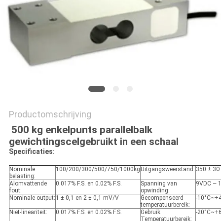
Productomschrijving
500 kg enkelpunts parallelbalk
gewichtingscel
gebruikt in een schaal
Specificaties:
Nominale
100/200/300/500/750/1000kg
Uitgangsweerstand:
350 ± 3Ω
belasting:
Alomvattende
0.017% F.S. en 0.02% F.S.
Spanning van
9VDC ~ 
fout:
opwinding:
Nominale output:
1 ± 0,1 en 2 ± 0,1 mV/V
Gecompenseerd
-10°C~+
temperatuurbereik:
Niet-lineariteit:
0.017% F.S. en 0.02% F.S.
Gebruik
-20°C~+
Temperatuurbereik: