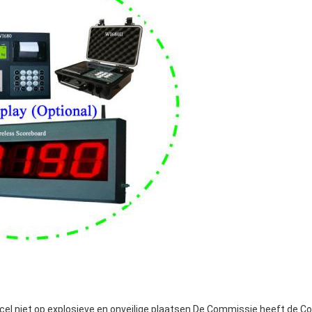
gcel niet op explosieve en onveilige plaatsen.De Commissie heeft de 