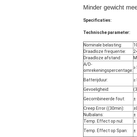
Minder gewicht mee
Specificaties:
Technische parameter:
Nominale belasting:
1
Draadloze frequentie:
2
Draadloze afstand:
M
A/D-
≥
omrekeningspercentage:
Batterijduur:
≥
Gevoeligheid:
(
Gecombineerde fout:
± 
Creep Error ((30min):
±
Nulbalans:
± 
Temp. Effect op nul:
±
Temp. Effect op Span:
±