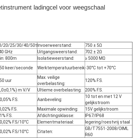
tinstrument ladingcel voor weegschaal
0/20/25/30/40/50t
Invoerweerstand:
750 ± 5Ω
40 GHz
Uitgangsweerstand:
702 ± 2Ω
in: 800m
Isolatieweerstand:
≥ 5000 MΩ
 50 keer/seconde
Werktemperatuurbereik
-30°C tot +70°C
Max. veilige
 50 uur
120% F.S.
overbelasting:
3,0±0,1%) m V/V
Ultieme overbelasting:
200% F.S.
10 tot en met 12 V
0,05% F.S.
Aanbeveling:
gelijkstroom
0,02% F.S.
Maximale opwinding:
15V gelijkstroom
1% F.S.
Afdichtingsklasse:
IP67/IP68
 0,02% F.S/10°C
Elementmateriaal:
legering/roestvrij staal
GB/T7551-2008/OIML
 0,02% F.S/10°C
Citaten:
R60