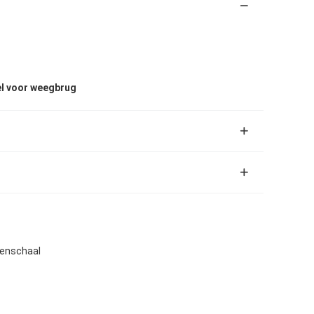
el voor weegbrug
genschaal