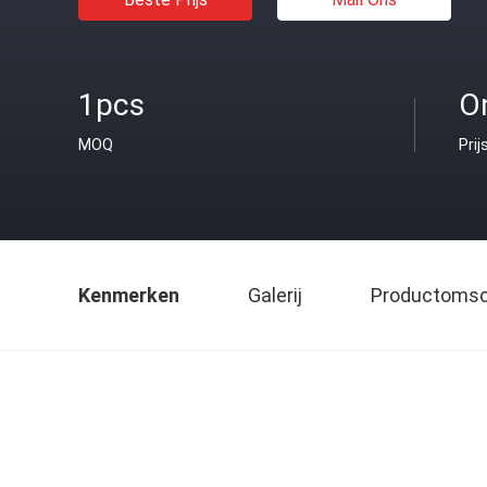
1pcs
O
MOQ
Prij
Kenmerken
Galerij
Productomsch