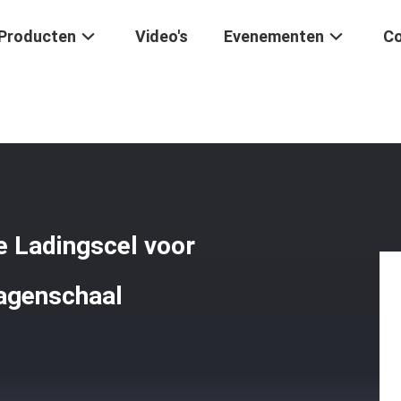
Producten
Video's
Evenementen
Co
tendige Draadloze Ladingscel Voor De Weegbrug Van De Vrachtwagen
e Ladingscel voor
agenschaal