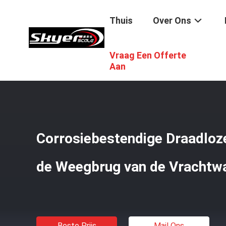
Thuis
Over Ons
Vraag Een Offerte
Thuis
/
Producten
/
Draadloze Ladingscel
/
Corrosiebes
Aan
Corrosiebestendige Draadloz
de Weegbrug van de Vrachtw
Beste Prijs
Mail Ons