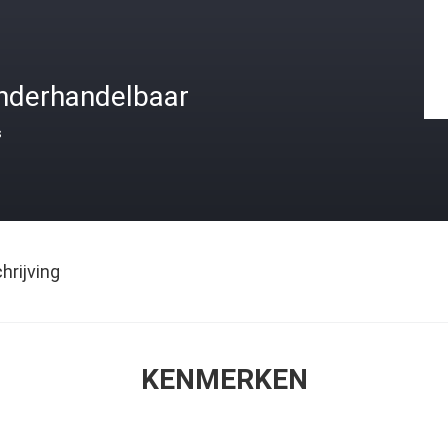
nderhandelbaar
s
rijving
KENMERKEN